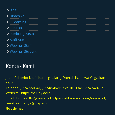
Blog
Dinamika
E-Learning
Ejournal
Lumbung Pustaka
Staff Site
Webmail Staff
Webmail Student
Kontak Kami
Jalan Colombo No. 1, Karangmalang, Daerah Istimewa Yogyakarta
55281
Telepon (0274) 550843, (0274) 546719 ext. 383, Fax (0274) 548207
Website :
http://fbs.uny.ac.id
Email :
humas_fbs@uny.ac.id
;
S1pendidikansenirupa@uny.ac.id
;
pend_seni_kriya@uny.ac.id
Googlemap