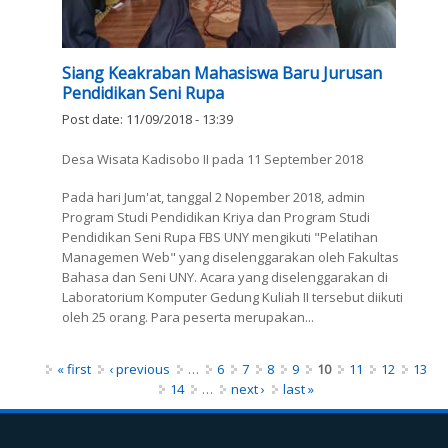
Siang Keakraban Mahasiswa Baru Jurusan
Pendidikan Seni Rupa
Post date:
11/09/2018 - 13:39
Desa Wisata Kadisobo II pada 11 September 2018
Pada hari Jum'at, tanggal 2 Nopember 2018, admin
Program Studi Pendidikan Kriya dan Program Studi
Pendidikan Seni Rupa FBS UNY mengikuti "Pelatihan
Managemen Web" yang diselenggarakan oleh Fakultas
Bahasa dan Seni UNY. Acara yang diselenggarakan di
Laboratorium Komputer Gedung Kuliah II tersebut diikuti
oleh 25 orang. Para peserta merupakan...
Pages
« first
‹ previous
…
6
7
8
9
10
11
12
13
14
…
next ›
last »