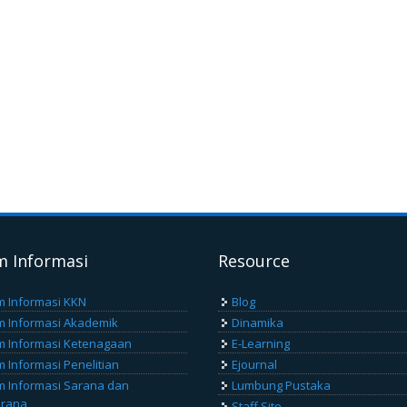
m Informasi
Resource
m Informasi KKN
Blog
m Informasi Akademik
Dinamika
m Informasi Ketenagaan
E-Learning
m Informasi Penelitian
Ejournal
m Informasi Sarana dan
Lumbung Pustaka
arana
Staff Site