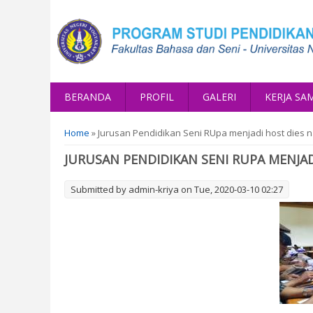
BERANDA
PROFIL
GALERI
KERJA SA
You are here
Home
» Jurusan Pendidikan Seni RUpa menjadi host dies na
JURUSAN PENDIDIKAN SENI RUPA MENJAD
Submitted by
admin-kriya
on Tue, 2020-03-10 02:27