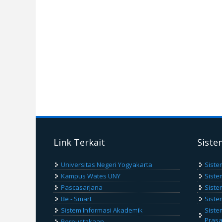
Link Terkait
Siste
Universitas Negeri Yogyakarta
Siste
Kampus Wates UNY
Siste
Pascasarjana
Siste
Be - Smart
Siste
Sistem Informasi Akademik
Siste
Pras
Perpustakaan