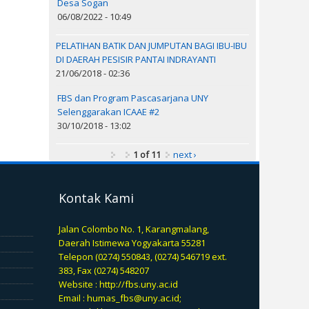
Desa Sogan
06/08/2022 - 10:49
PELATIHAN BATIK DAN JUMPUTAN BAGI IBU-IBU
DI DAERAH PESISIR PANTAI INDRAYANTI
21/06/2018 - 02:36
FBS dan Program Pascasarjana UNY
Selenggarakan ICAAE #2
30/10/2018 - 13:02
1 of 11
next ›
Kontak Kami
Jalan Colombo No. 1, Karangmalang,
Daerah Istimewa Yogyakarta 55281
Telepon (0274) 550843, (0274) 546719 ext.
383, Fax (0274) 548207
Website :
http://fbs.uny.ac.id
Email :
humas_fbs@uny.ac.id
;