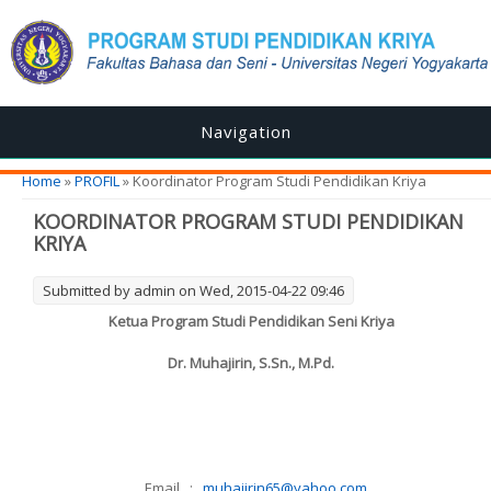
Navigation
You are here
Home
»
PROFIL
» Koordinator Program Studi Pendidikan Kriya
KOORDINATOR PROGRAM STUDI PENDIDIKAN
KRIYA
Submitted by
admin
on Wed, 2015-04-22 09:46
Ketua Program Studi Pendidikan Seni Kriya
Dr. Muhajirin, S.Sn., M.Pd.
Email :
muhajirin65@yahoo.com